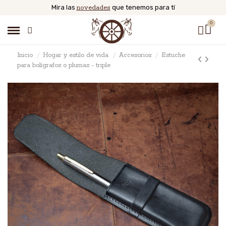
Mira las
novedades
que tenemos para tí
Inicio
Hogar y estilo de vida
Accesorios
Estuche
para bolígrafos o plumas - triple