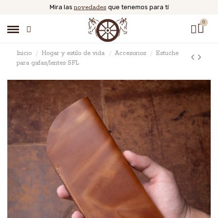
Mira las
novedades
que tenemos para tí
Inicio
Hogar y estilo de vida
Accesorios
Estuche
para gafas/lentes SFL