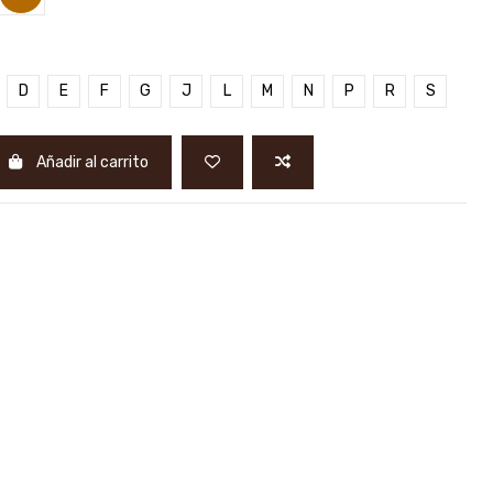
D
E
F
G
J
L
M
N
P
R
S
Añadir al carrito