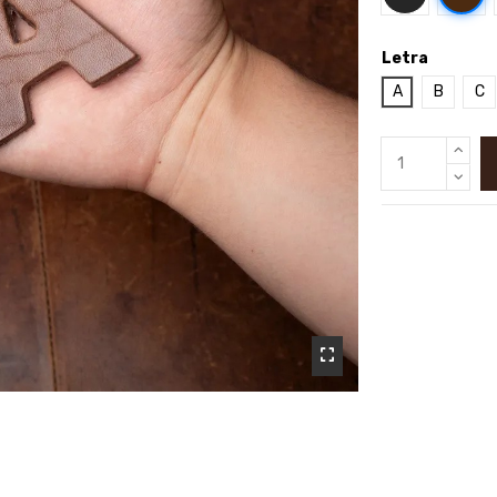
Letra
A
B
C