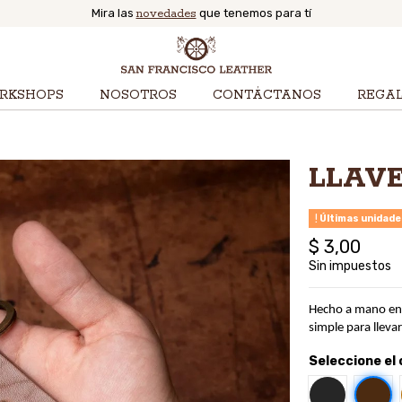
Mira las
novedades
que tenemos para tí
RKSHOPS
NOSOTROS
CONTÁCTANOS
REGA
LLAV
Últimas unidade
$ 3,00
Sin impuestos
Hecho a mano en c
simple para llevar
Seleccione el 
Café
Negro