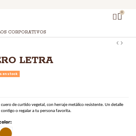
LOS CORPORATIVOS
ERO LETRA
s en stock
uero de curtido vegetal, con herraje metálico resistente. Un detalle
 contigo o regalar a tu persona favorita.
color:
Miel