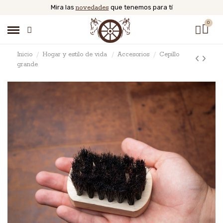
Mira las
novedades
que tenemos para tí
Inicio
Hogar y estilo de vida
Accesorios
Cepillo
grande