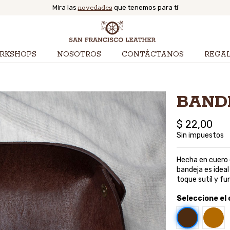
Mira las
novedades
que tenemos para tí
RKSHOPS
NOSOTROS
CONTÁCTANOS
REGA
BAND
$ 22,00
Sin impuestos
Hecha en cuero 
bandeja es ideal
toque sutíl y fu
Seleccione el 
Café
Miel